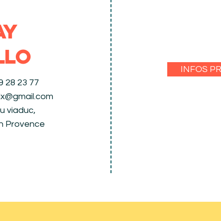
AY
LLO
INFOS P
29 28 23 77
aix@gmail.com
u viaduc,
en Provence