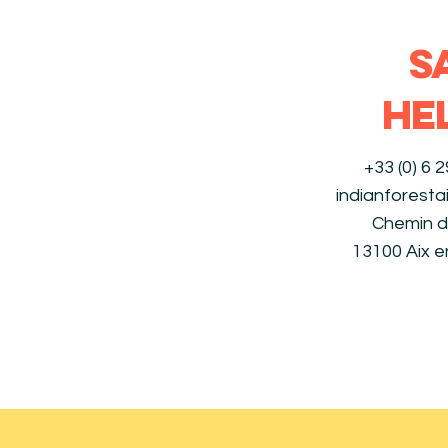
S
HE
+33 (0) 6 
indianforest
Chemin d
13100 Aix 