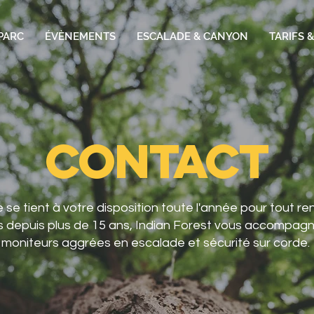
PARC
ÉVÈNEMENTS
ESCALADE & CANYON
TARIFS 
CONTACT
 se tient à votre disposition toute l'année pour tout r
s depuis plus de 15 ans, Indian Forest vous accompag
moniteurs aggrées en escalade et sécurité sur corde.